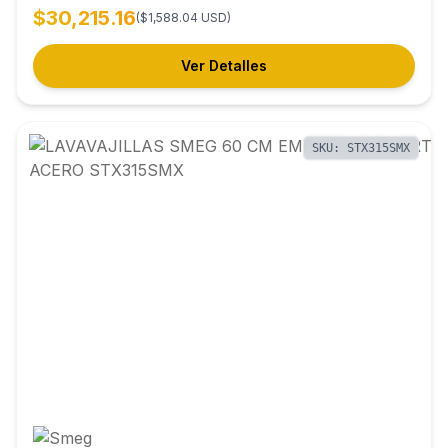
$30,215.16
($1,588.04 USD)
Ver Detalles
SKU: STX315SMX