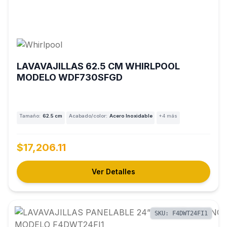
LAVAVAJILLAS 62.5 CM WHIRLPOOL
MODELO WDF730SFGD
Tamaño:
62.5 cm
Acabado/color:
Acero Inoxidable
+4 más
$17,206.11
Ver Detalles
SKU: F4DWT24FI1