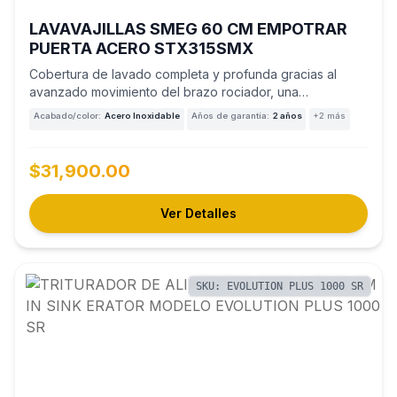
LAVAVAJILLAS SMEG 60 CM EMPOTRAR
PUERTA ACERO STX315SMX
Cobertura de lavado completa y profunda gracias al
avanzado movimiento del brazo rociador, una
innovación…
Acabado/color:
Acero Inoxidable
Años de garantía:
2 años
+2 más
$31,900.00
Ver Detalles
SKU: EVOLUTION PLUS 1000 SR