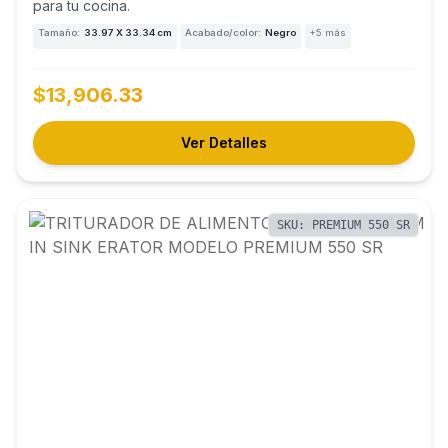
para tu cocina.
Tamaño:
33.97 X 33.34 cm
Acabado/color:
Negro
+5 más
$13,906.33
Ver Detalles
SKU: PREMIUM 550 SR