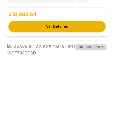
$18,883.64
Ver Detalles
SKU: WDF730SFGD