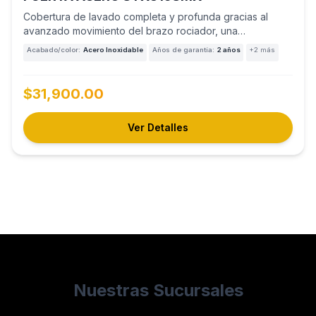
Cobertura de lavado completa y profunda gracias al
avanzado movimiento del brazo rociador, una
innovación…
Acabado/color:
Acero Inoxidable
Años de garantía:
2 años
+2 más
$31,900.00
Ver Detalles
Nuestras Sucursales