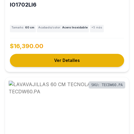
IO1702LI6
Tamaño:
60 cm
Acabado/color:
Acero Inoxidable
+5 más
$16,390.00
Ver Detalles
SKU: TECDW60.PA