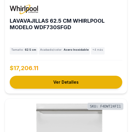
LAVAVAJILLAS 62.5 CM WHIRLPOOL
MODELO WDF730SFGD
Tamaño:
62.5 cm
Acabado/color:
Acero Inoxidable
+4 más
$17,206.11
Ver Detalles
SKU: F4DWT24FI1