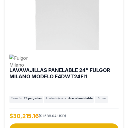
LAVAVAJILLAS PANELABLE 24” FULGOR
MILANO MODELO F4DWT24FI1
Tamaño:
24 pulgadas
Acabado/color:
Acero Inoxidable
+5 más
$30,215.16
($1,588.04 USD)