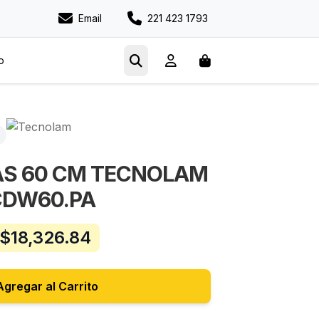
Email
221 423 1793
o
AS 60 CM TECNOLAM
CDW60.PA
$
18,326.84
Agregar al Carrito