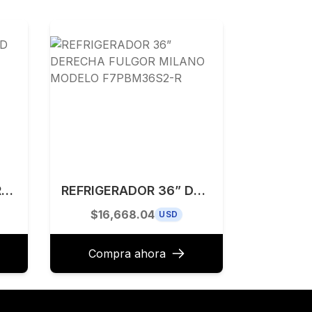
MONOMANDO DE PARED PARA OLLAS 23.1 CM TECNOLAM MODELO TEC124NEGRO
REFRIGERADOR 36” DERECHA FULGOR MILANO MODELO F7PBM36S2-R
$16,668.04
USD
Compra ahora