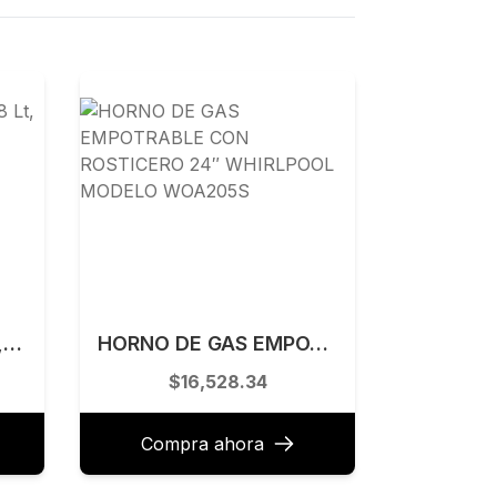
Batidora SMEG 600W, 4.8 Lt, 10 VELOCIDADES COLOR ROJO. SMF02RDUS
HORNO DE GAS EMPOTRABLE CON ROSTICERO 24″ WHIRLPOOL MODELO WOA205S
$16,528.34
Compra ahora