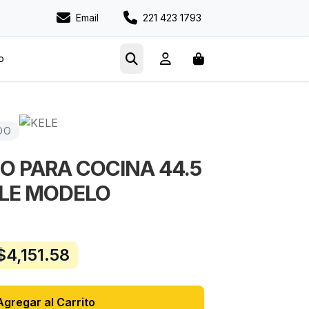
Email
221 423 1793
o
DO
PARA COCINA 44.5
ELE MODELO
$
4,151.58
Agregar al Carrito