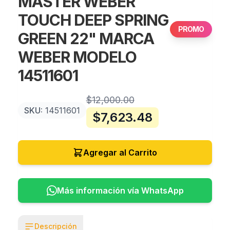
MASTER WEBER
TOUCH DEEP SPRING
PROMO
GREEN 22" MARCA
WEBER MODELO
14511601
$
12,000.00
SKU:
14511601
$
7,623.48
Agregar al Carrito
Más información vía WhatsApp
Descripción