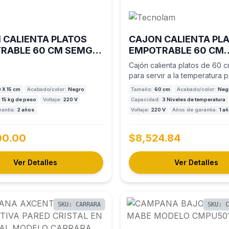
 CALIENTA PLATOS
CAJON CALIENTA PL
RABLE 60 CM SEMG
EMPOTRABLE 60 CM
O CPRT615NR
TECNOLAM MODELO
Cajón calienta platos de 60 c
H14HD.NE
para servir a la temperatura p
 X 15 cm
Acabado/color:
Negro
Tamaño:
60 cm
Acabado/color:
Neg
15 kg de peso
Voltaje:
220 V
Capacidad:
3 Niveles de temperatura
antía:
2 años
Voltaje:
220 V
Años de garantía:
1 a
00.00
$8,524.84
Ver Detalles
Ver Detalles
SKU: CARRARA
SKU: 