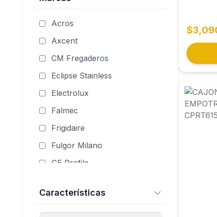
Lavado y Trituración
Monomandos
Acros
$3,09
Paquetes
Axcent
Pequeños Electrodomésticos
CM Fregaderos
Reguladores
Eclipse Stainless
Electrolux
Falmec
Frigidaire
Fulgor Milano
GE Profile
In Sink Erator
Características
IO Mabe
KELE