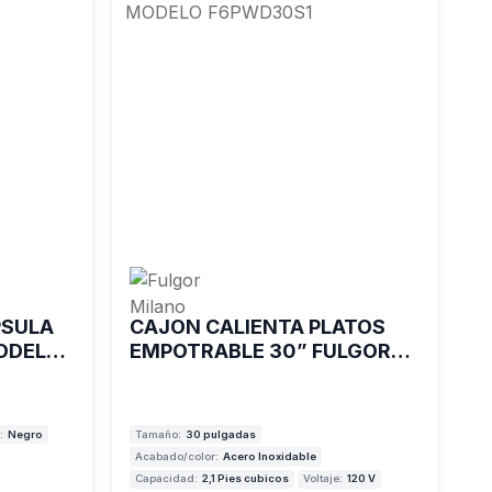
PSULA
CAJON CALIENTA PLATOS
MODELO
EMPOTRABLE 30” FULGOR
MILANO MODELO
F6PWD30S1
:
Negro
Tamaño:
30 pulgadas
Acabado/color:
Acero Inoxidable
Capacidad:
2,1 Pies cubicos
Voltaje:
120 V