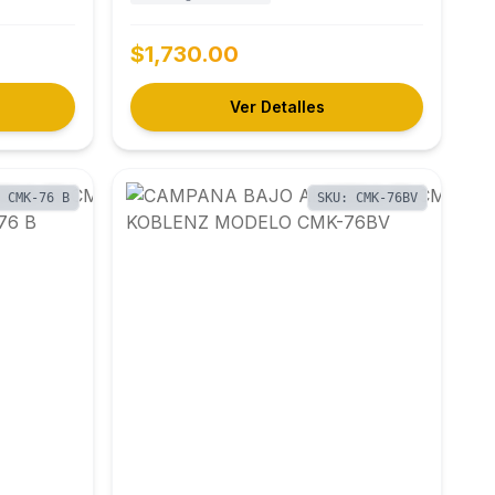
$1,730.00
Ver Detalles
: CMK-76 B
SKU: CMK-76BV