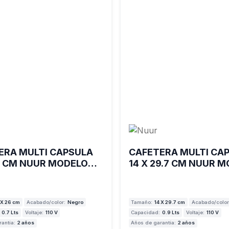
ERA MULTI CAPSULA
CAFETERA MULTI CA
26 CM NUUR MODELO
14 X 29.7 CM NUUR 
A
CAFECAD
 X 26 cm
Acabado/color:
Negro
Tamaño:
14 X 29.7 cm
Acabado/color
0.7 Lts
Voltaje:
110 V
Capacidad:
0.9 Lts
Voltaje:
110 V
antía:
2 años
Años de garantía:
2 años