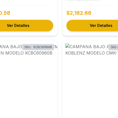
0.58
$2,182.66
Ver Detalles
Ver Detalles
SKU: KCBC60960B
SKU