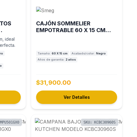
ATOS
CAJÓN SOMMELIER
EMPOTRABLE 60 X 15 CM
SEMG MODELO CPS615NR
m, ideal
erfecta.
ro
Tamaño:
60 X 15 cm
Acabado/color:
Negro
Años de garantía:
2 años
ño
$31,900.00
Ver Detalles
CMPU501GX0
SKU: KCBC30960S