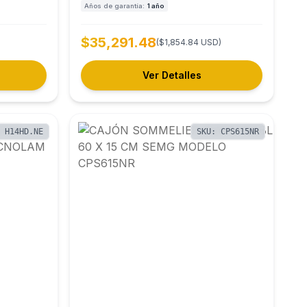
Años de garantía:
1 año
$35,291.48
($1,854.84 USD)
Ver Detalles
: H14HD.NE
SKU: CPS615NR