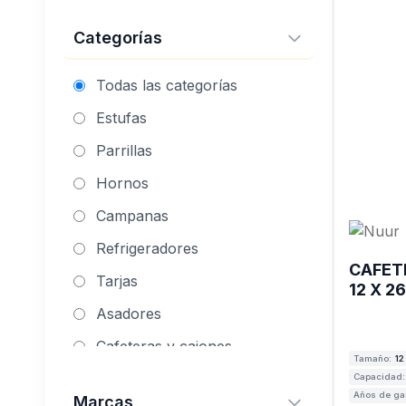
Categorías
Todas las categorías
Estufas
Parrillas
Hornos
Campanas
Refrigeradores
CAFET
Tarjas
12 X 
CAFEC
Asadores
Cafeteras y cajones
Tamaño:
12
Congeladores
Capacidad:
Años de gar
Marcas