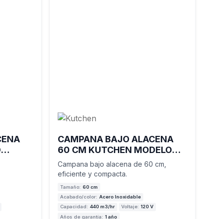
CENA
CAMPANA BAJO ALACENA
O
60 CM KUTCHEN MODELO
KCBC30960S
Campana bajo alacena de 60 cm,
eficiente y compacta.
Tamaño:
60 cm
Acabado/color:
Acero Inoxidable
Capacidad:
440 m3/hr
Voltaje:
120 V
Años de garantía:
1 año