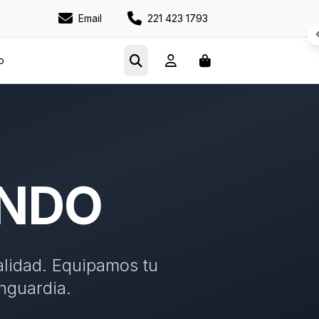
Email
221 423 1793
o
UNDO
alidad. Equipamos tu
nguardia.