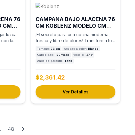
ENA 76
CAMPANA BAJO ALACENA 76
O CMK-
CM KOBLENZ MODELO CMK-
76BV
ar luzca
¡El secreto para una cocina moderna,
 con la
fresca y libre de olores! Transforma tu
experiencia culinaria…
Tamaño:
76 cm
Acabado/color:
Blanco
Capacidad:
120 Watts
Voltaje:
127 V
Años de garantía:
1 año
$2,361.42
Ver Detalles
…
48