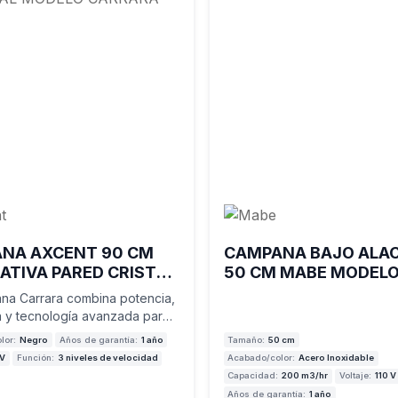
NA AXCENT 90 CM
CAMPANA BAJO ALA
ATIVA PARED CRISTAL
50 CM MABE MODEL
AGONAL MODELO
CMPU501GX0
na Carrara combina potencia,
RA
a y tecnología avanzada para
. Con extracción de hasta
lor:
Negro
Años de garantía:
1 año
Tamaño:
50 cm
 elimina humo, grasa…
 V
Función:
3 niveles de velocidad
Acabado/color:
Acero Inoxidable
Capacidad:
200 m3/hr
Voltaje:
110 V
Años de garantía:
1 año