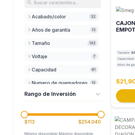
Kitchen Aid
Acabado/color
32
Koblenz
CAJON
EMPOT
Años de garantía
13
Kutchen
MODEL
Mabe
Tamaño
142
Maytag
Tamaño:
60
Voltaje
7
Capacidad:
Nuur
Años de gar
Capacidad
81
Pizarro
$21,9
Numero de quemadores
15
Schock
Rango de Inversión
Limpiar filtros
Aplicar
Función
Smeg
18
Tecnolam
Capacidad del horno
11
Tramontina
$113
$254.040
Tamaño de la tarja
12
Weber
Mínimo disponible:
Máximo disponible: