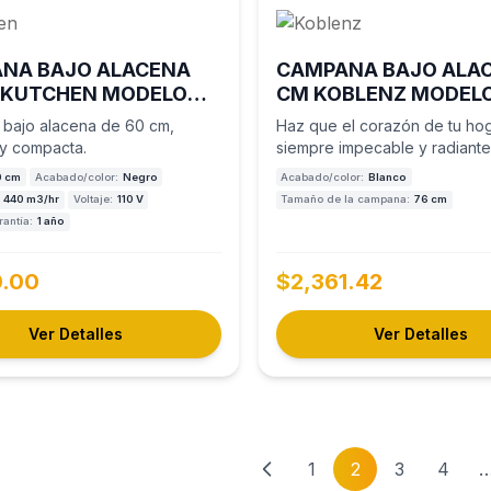
NA BAJO ALACENA
CAMPANA BAJO ALAC
 KUTCHEN MODELO
CM KOBLENZ MODEL
0960B
76 B
bajo alacena de 60 cm,
Haz que el corazón de tu hog
 y compacta.
siempre impecable y radiante
Campana…
0 cm
Acabado/color:
Negro
Acabado/color:
Blanco
440 m3/hr
Voltaje:
110 V
Tamaño de la campana:
76 cm
antía:
1 año
0.00
$2,361.42
Ver Detalles
Ver Detalles
1
2
3
4