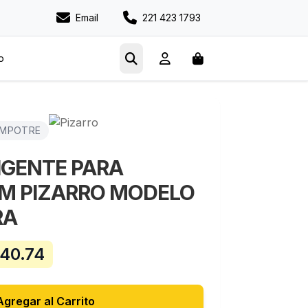
Email
221 423 1793
o
EMPOTRE
IGENTE PARA
CM PIZARRO MODELO
RA
740.74
Agregar al Carrito