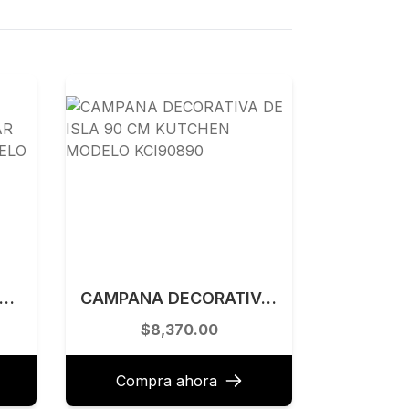
A PARA COCINA EMPOTRAR Y SUBMONTAR 83.8 X 55.9 CM KELE MODELO KQD3322A-BL
CAMPANA DECORATIVA DE ISLA 90 CM KUTCHEN MODELO KCI90890
$8,370.00
Compra ahora