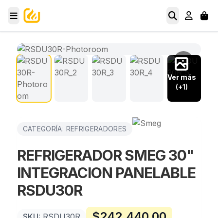
Ver más
(+1)
CATEGORÍA: REFRIGERADORES
REFRIGERADOR SMEG 30"
INTEGRACION PANELABLE
RSDU30R
$
242,440.00
SKU:
RSDU30R