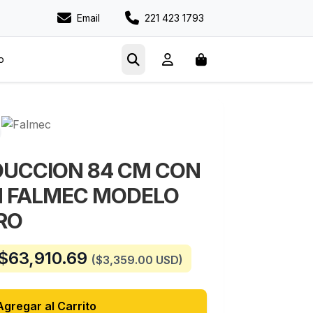
Email
221 423 1793
o
NDUCCION 84 CM CON
 FALMEC MODELO
RO
$
63,910.69
($3,359.00 USD)
Agregar al Carrito