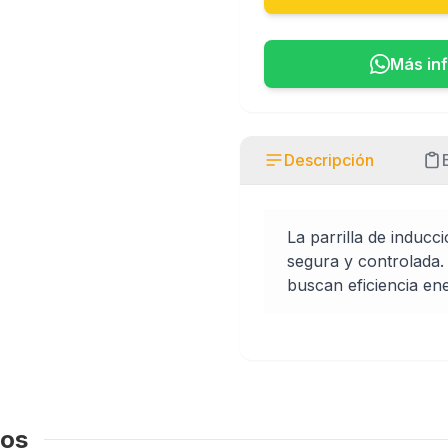
Más in
Descripción
La parrilla de induc
segura y controlada.
buscan eficiencia ene
dos