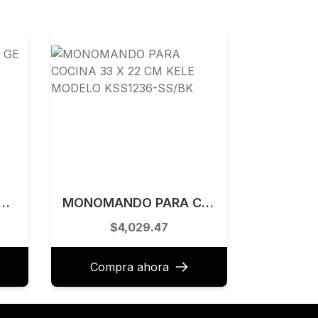
 A GAS 90 CM GE PROFILE MODELO PGP96KMTI0
MONOMANDO PARA COCINA 33 X 22 CM KELE MODELO KSS1236-SS/BK
$4,029.47
Compra ahora