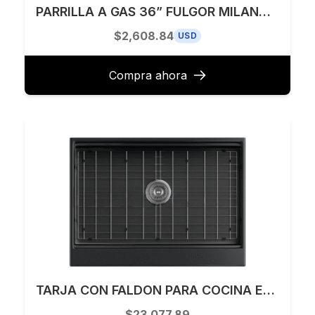
PARRILLA A GAS 36” FULGOR MILANO MODELO F6PGK365S1
$2,608.84
USD
Compra ahora
TARJA CON FALDON PARA COCINA EMPOTRAR Y SUBMONTAR 76 X 56 CM KELE MODELO KQS3022A-BL
$23,077.89