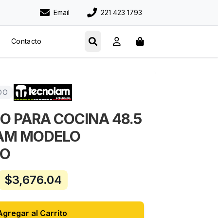
Email
221 423 1793
Contacto
DO
PARA COCINA 48.5
AM MODELO
RO
$
3,676.04
Agregar al Carrito