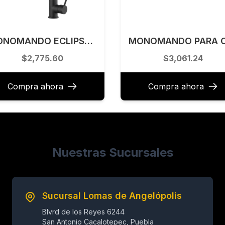
MONOMANDO ECLIPSE PARA COCINA EA-63 NEGRO ECLIPSEEA63NG
$2,775.60
$3,061.24
Compra ahora
Compra ahora
Nuestras Sucursales
Sucursal Lomas de Angelópolis
Blvrd de los Reyes 6244
San Antonio Cacalotepec, Puebla