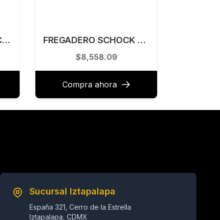
MONOMANDO PARA COCINA 40.1 CM TECNOLAM MODELO TEC546SS
FREGADERO SCHOCK 1 TINA CHELSEA ALPINA SUBMONTAR CHEN100XA
$8,558.09
Compra ahora
Sucursal Iztapalapa
España 321, Cerro de la Estrella
Iztapalapa, CDMX