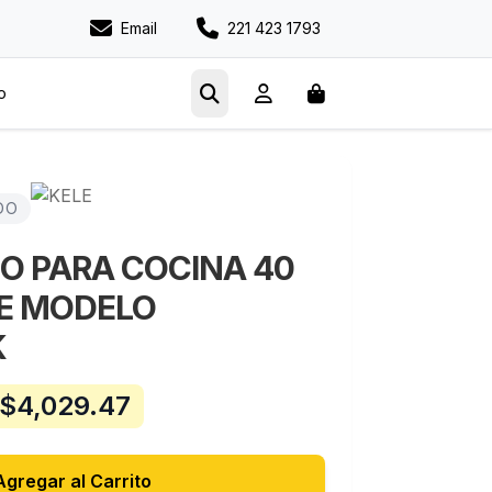
Email
221 423 1793
o
DO
 PARA COCINA 40
LE MODELO
K
$
4,029.47
Agregar al Carrito