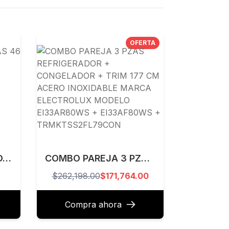
OFERTA
HORNO DE MICROONDAS 46 CM WHIRLPOOL MODELO WM1807D
COMBO PAREJA 3 PZAS REFRIGERADOR + CONGELADOR + TRIM 177 CM ACERO INOXIDABLE MARCA ELECTROLUX MODELO EI33AR80WS + EI33AF80WS + TRMKTSS2FL79CON
$262,198.00
$171,764.00
Compra ahora