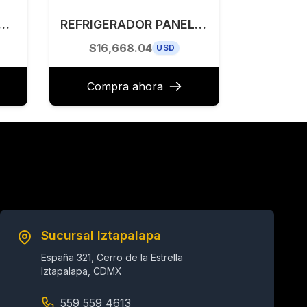
 A GAS 90 CM TECNOLAM MODELO FORZA915.AC
REFRIGERADOR PANELABLE 36” IZQUIERDA FULGOR MILANO MODELO F7IBM36O2-L
$16,668.04
USD
Compra ahora
Sucursal Iztapalapa
España 321, Cerro de la Estrella
Iztapalapa, CDMX
559 559 4613