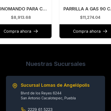
MONOMANDO PARA COCINA 48.7 X 22 CM KELE MODELO KSS2201-BG
PARRILLA
$8,913.68
$11,274.04
Compra ahora
Compra ahora
Nuestras Sucursales
Sucursal Lomas de Angelópolis
Blvrd de los Reyes 6244
San Antonio Cacalotepec, Puebla
2229 61 5223