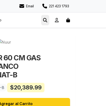
Email
221 423 1793
o
 60 CM GAS
LANCO
AT-B
$
20,389.99
-B
Agregar al Carrito