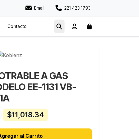
Email
221 423 1793
Contacto
OTRABLE A GAS
ELO EE-1131 VB-
IA
$
11,018.34
Agregar al Carrito