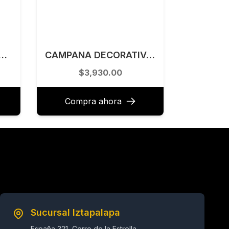
. TECNOLAM PARA COCINA SEMIPROFESIONAL NEGRO MATE+ORO TEC534NEGRO/ORO
CAMPANA DECORATIVA DE PARED 80 CM KUTCHEN MODELO KCP60580B
$3,930.00
Compra ahora
Sucursal Iztapalapa
España 321, Cerro de la Estrella