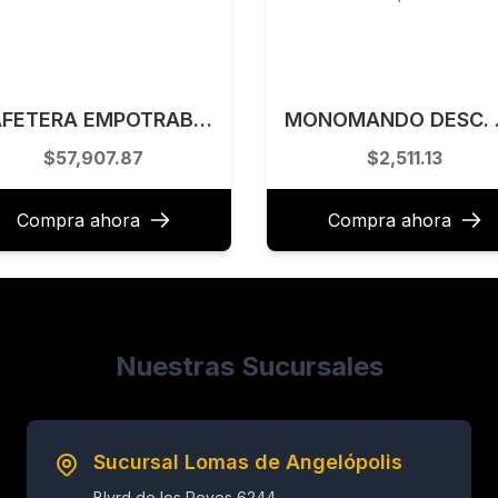
CAFETERA EMPOTRABLE 60 X 45 CM WHIRLPOOL MODELO WCM242B
MONOMANDO DESC
$57,907.87
$2,511.13
Compra ahora
Compra ahora
Nuestras Sucursales
Sucursal Lomas de Angelópolis
Blvrd de los Reyes 6244