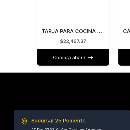
TARJA PARA COCINA EMPOTRAR Y SUBMONTAR 83.8 X 48.3 CM KELE MODELO KHD3319A
$22,467.37
Compra ahora
Sucursal 25 Poniente
25 Pte 2722-C, Sta Cruz los Ángeles