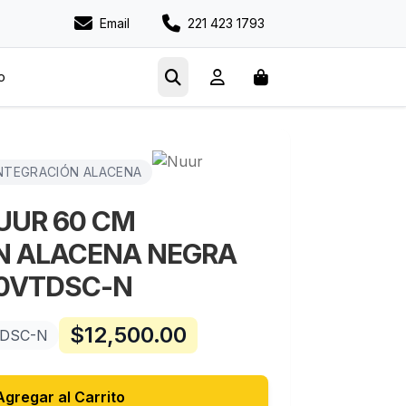
Email
221 423 1793
o
INTEGRACIÓN ALACENA
UUR 60 CM
N ALACENA NEGRA
0VTDSC-N
$
12,500.00
DSC-N
Agregar al Carrito