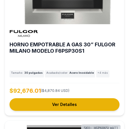
HORNO EMPOTRABLE A GAS 30” FULGOR
MILANO MODELO F6PSP30S1
Tamaño:
30 pulgadas
Acabado/color:
Acero Inoxidable
+4 más
$92,676.01
($4,870.84 USD)
Ver Detalles
SKU: HGP6065LWAI1