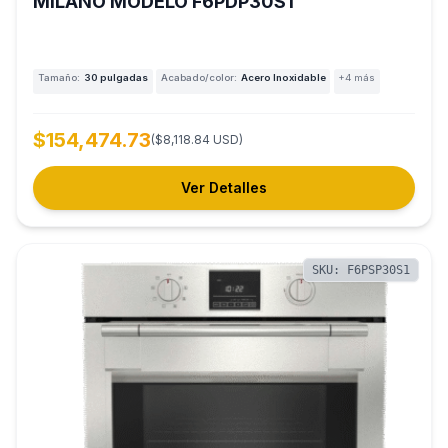
MILANO MODELO F6PDP30S1
Tamaño:
30 pulgadas
Acabado/color:
Acero Inoxidable
+4 más
$154,474.73
($8,118.84 USD)
Ver Detalles
SKU: F6PSP30S1