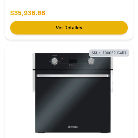
$35,938.68
Ver Detalles
SKU: IO6032HGWD1