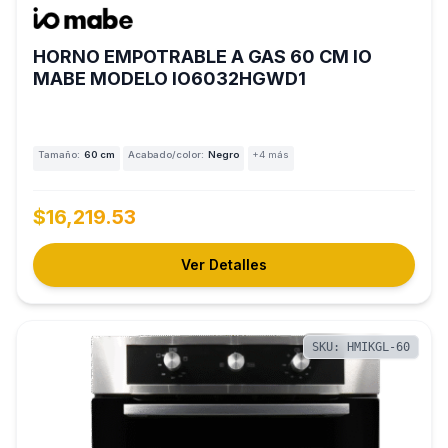
HORNO EMPOTRABLE A GAS 60 CM IO
MABE MODELO IO6032HGWD1
Tamaño:
60 cm
Acabado/color:
Negro
+4 más
$16,219.53
Ver Detalles
SKU: HMIKGL-60