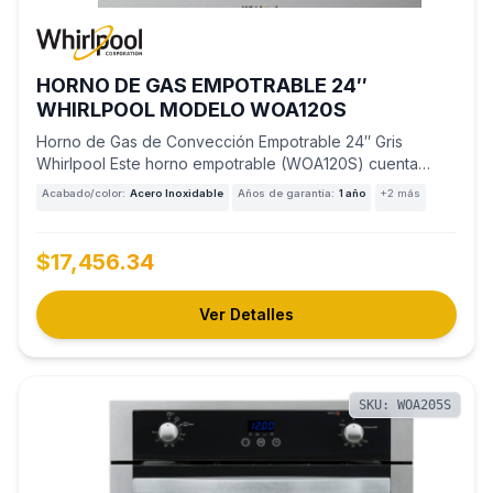
HORNO DE GAS EMPOTRABLE 24″
WHIRLPOOL MODELO WOA120S
Horno de Gas de Convección Empotrable 24″ Gris
Whirlpool Este horno empotrable (WOA120S) cuenta
con…
Acabado/color:
Acero Inoxidable
Años de garantía:
1 año
+2 más
$17,456.34
Ver Detalles
SKU: WOA205S