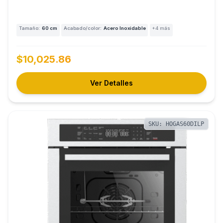
Tamaño:
60 cm
Acabado/color:
Acero Inoxidable
+4 más
$10,025.86
Ver Detalles
SKU: HOGAS60DILP