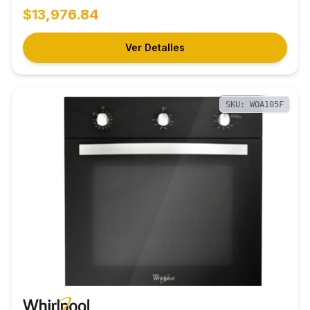
$13,976.84
Ver Detalles
SKU: WOA105F