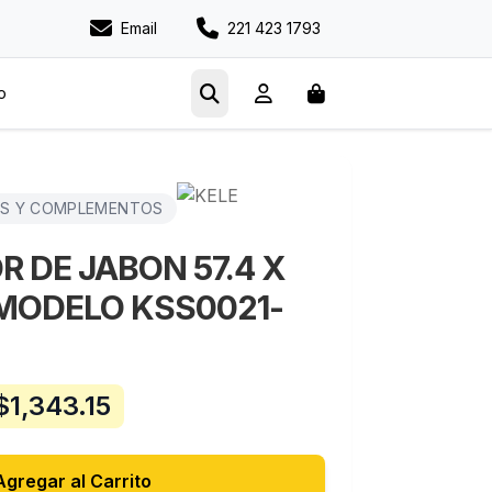
Email
221 423 1793
o
OS Y COMPLEMENTOS
 DE JABON 57.4 X
 MODELO KSS0021-
$
1,343.15
Agregar al Carrito