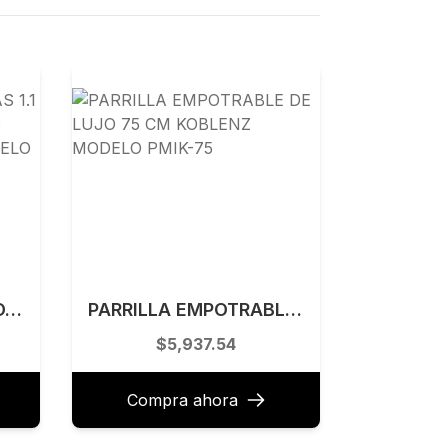
HORNO DE MICROONDAS 1.1 PIES CUBICOS / 30 L GRIS MARCA WHIRLPOOL MODELO WM1211D
PARRILLA EMPOTRABLE DE LUJO 75 CM KOBLENZ MODELO PMIK-75
$5,937.54
Compra ahora