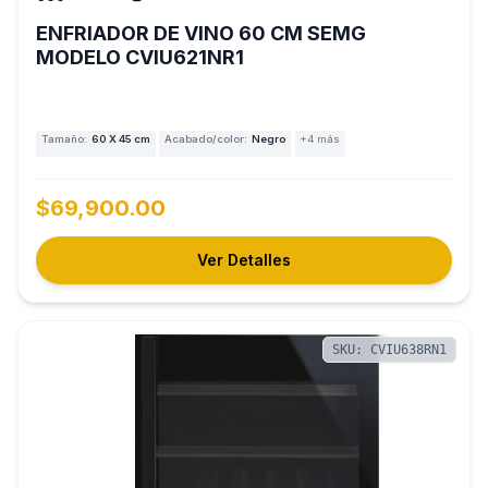
ENFRIADOR DE VINO 60 CM SEMG
MODELO CVIU621NR1
Tamaño:
60 X 45 cm
Acabado/color:
Negro
+4 más
$69,900.00
Ver Detalles
SKU: CVIU638RN1