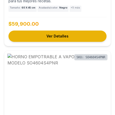
para tus mejores recetas.
Tamaño:
60 X 45 cm
Acabado/color:
Negro
+5 más
$59,900.00
Ver Detalles
SKU: SO4604S4PNR