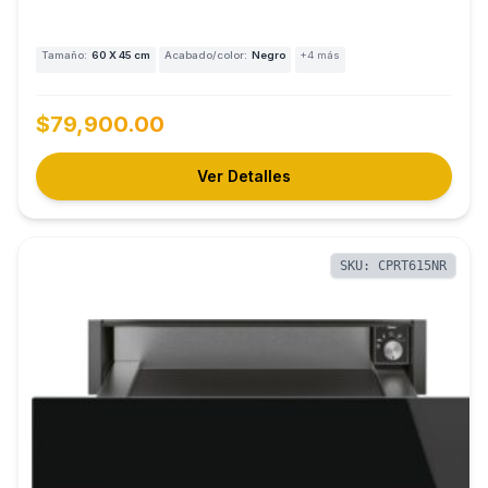
Tamaño:
60 X 45 cm
Acabado/color:
Negro
+4 más
$79,900.00
Ver Detalles
SKU: CPRT615NR