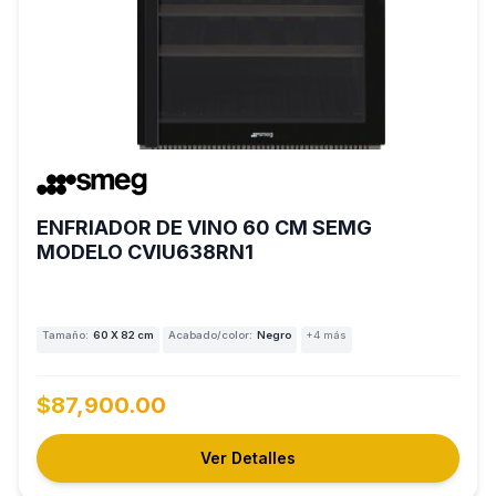
ENFRIADOR DE VINO 60 CM SEMG
MODELO CVIU638RN1
Tamaño:
60 X 82 cm
Acabado/color:
Negro
+4 más
$87,900.00
Ver Detalles